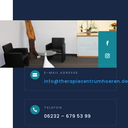
E-MAIL ADRESSE

info@therapiezentrumhoeren.d
TELEFON

06232 – 679 53 99