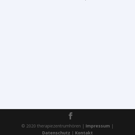
© 2020 therapiezentrumhören |
Impressum
|
Datenschutz
|
Kontakt